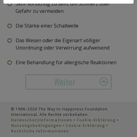
Sehr vorsichtig zu sein, um Schmerz oder
Gefahr zu vermeiden
Die Stärke einer Schallwelle
Das Wesen oder die Eigenart völliger
Unordnung oder Verwirrung aufweisend
Eine Behandlung für allergische Reaktionen
Weiter
© 1996–2026 The Way to Happiness Foundation
International. Alle Rechte vorbehalten.
Datenschutzinformationen
•
Cookie-Erklärung
•
Nutzungsbedingungen
•
Cookie-Erklärung
•
Rechtliche Informationen