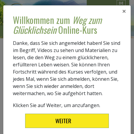
DE
×
Willkommen zum
Weg zum
Glücklichsein
Online-Kurs
ONLINE-KURS
EINE EINFÜHRUNG
Danke, dass Sie sich angemeldet haben! Sie sind
im Begriff, Videos zu sehen und Materialien zu
0.1
WORTSCHATZ
lesen, die den Weg zu einem glücklicheren,
Testen Sie Ihren Wortschatz
erfüllteren Leben weisen. Sie können Ihren
Fortschritt während des Kurses verfolgen, und
jedes Mal, wenn Sie sich abmelden, können Sie,
wenn Sie sich wieder anmelden, dort
Ihr erster Schritt ist es, dass einführende Kapitel des
weitermachen, wo Sie aufgehört hatten.
Hefts
Der Weg zum Glücklichsein
zu lesen. Prüfe Sie Ihr
Verständnis der folgenden Wörter aus dem Kapitel,
Klicken Sie auf Weiter, um anzufangen.
bevor Sie beginnen:
WEITER
Das Wort
chaotisch
bedeutet: