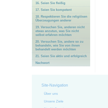
16. Seien Sie fleißig
17. Seien Sie kompetent
18. Respektieren Sie die religiösen
Überzeugungen anderer
19. Versuchen Sie, anderen nicht
etwas anzutun, was Sie nicht
selbst erfahren möchten
20. Versuchen Sie, andere so zu
behandeln, wie Sie von ihnen
behandelt werden möchten
21. Seien Sie aktiv und erfolgreich
Nachwort
Site-Navigation
Über uns
Unsere Ziele