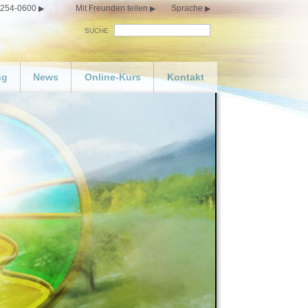
 254-0600
Mit Freunden teilen
Sprache
SUCHE
ng
News
Online-Kurs
Kontakt
 Sie Ihren eigenen
Glücklichsein
n bestellen
lay