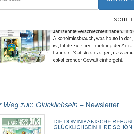
ormieren Sie sich über die Materialien für
SCHLI
Es steht außer Frage, dass sich die m
Jahrzehnte verschlechtert haben. In 
Alkoholmissbrauch, was heute in der j
ist, führte zu einer Erhöhung der Anz
Ländern. Statistiken zeigen, dass ei
eskalierender Gewalt einhergeht.
r Weg zum Glücklichsein
– Newsletter
DIE DOMINIKANISCHE REPUBL
GLÜCKLICHSEIN IHRE SCHÖN