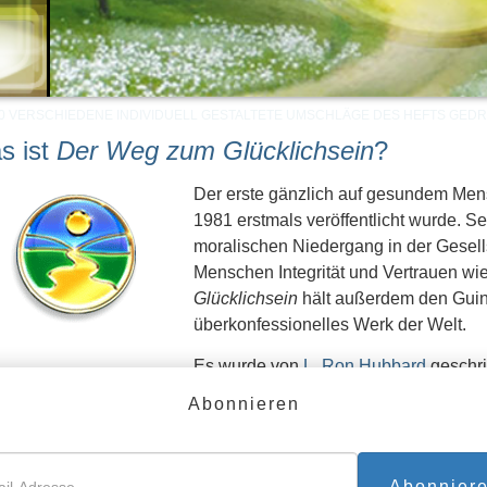
V
CHIEDENEN LÄNDERN VERTEILT. ERFAHREN SIE MEHR >>
s ist
Der Weg zum Glücklichsein
?
Der erste gänzlich auf gesundem Me
1981 erstmals veröffentlicht wurde. 
moralischen Niedergang in der Gesells
Menschen Integrität und Vertrauen wi
Glücklichsein
hält außerdem den Guin
überkonfessionelles Werk der Welt.
Es wurde von
L. Ron Hubbard
geschri
einer zunehmend materialistischen Ge
Abonnieren
dlegende Prinzipien, die einen zu besserer Lebensqualität führ
Abonnier