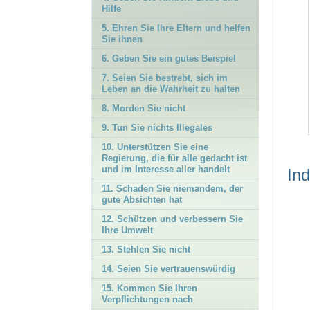
Hilfe
5. Ehren Sie Ihre Eltern und helfen
Sie ihnen
6. Geben Sie ein gutes Beispiel
7. Seien Sie bestrebt, sich im
Leben an die Wahrheit zu halten
8. Morden Sie nicht
9. Tun Sie nichts Illegales
10. Unterstützen Sie eine
Regierung, die für alle gedacht ist
und im Interesse aller handelt
In
11. Schaden Sie niemandem, der
gute Absichten hat
12. Schützen und verbessern Sie
Ihre Umwelt
13. Stehlen Sie nicht
14. Seien Sie vertrauenswürdig
15. Kommen Sie Ihren
Verpflichtungen nach