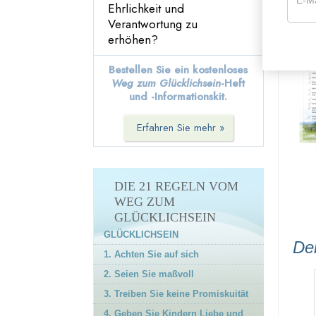
Ehrlichkeit und
17. Seien Sie kompetent
Verantwortung zu
Inf
18. Respektieren Sie die
erhöhen?
religiösen Überzeugungen
anderer
Bestellen Sie ein kostenloses
19. Versuchen Sie, anderen
Weg zum Glücklichsein
-Heft
nicht etwas anzutun, was
und -Informationskit.
Sie nicht selbst erfahren
möchten
Erfahren Sie mehr »
20. Versuchen Sie, andere
so zu behandeln, wie Sie
von ihnen behandelt
werden möchten
DIE 21 REGELN VOM
21. Seien Sie aktiv und
WEG ZUM
erfolgreich
GLÜCKLICHSEIN
Nachwort
GLÜCKLICHSEIN
De
1. Achten Sie auf sich
2. Seien Sie maßvoll
3. Treiben Sie keine Promiskuität
4. Geben Sie Kindern Liebe und