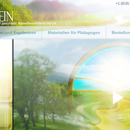
+1 (818)
e und Ergebnisse
Materialien für Pädagogen
Bestellu
ng
Für Pädagogen und Lehrer
Gestalten
Weg zum 
 für die
Ressourcen-Kit für
swelt
Pädagogen
Materialie
 für Fachkräfte im
„Leitfaden für Pädagogen“
Spenden
zug
zum Herunterladen
rogramme
Ergebnisse in Schulen
biete
gsbehörden
egruppen
P
 ein gutes Beispiel
uf der ganzen Welt