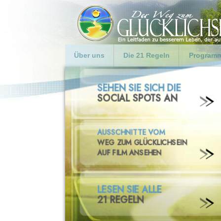
Über uns
Die 21 Regeln
Programm
Was ist Der Weg zum
GLÜCKLICHSEIN
Einführu
Glücklichsein?
1. Achten Sie auf sich
Programm
Unsere Ziele
Geschäft
2. Seien Sie maßvoll
L. Ron Hubbard
Programm
3. Treiben Sie keine
Strafvoll
Häufig gestellte Fragen
Promiskuität
Polizeip
4. Geben Sie Kindern Liebe
und Hilfe
Krisenge
5. Ehren Sie Ihre Eltern und
Regierun
helfen Sie ihnen
Gemeind
6. Geben Sie ein gutes
Eltern
Beispiel
Geben Sie
7. Seien Sie bestrebt, sich
im Leben an die Wahrheit
Erfolge a