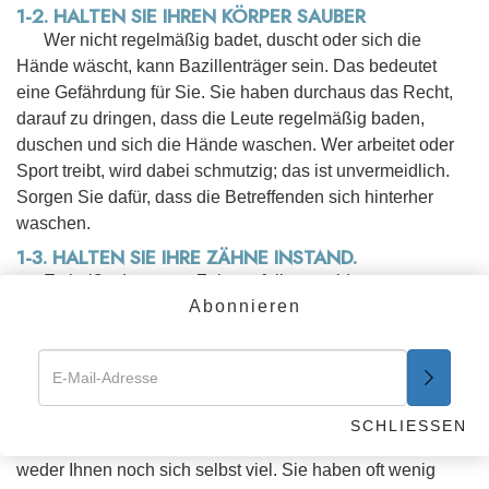
1-2. HALTEN SIE IHREN KÖRPER SAUBER
Wer nicht regelmäßig badet, duscht oder sich die
Hände wäscht, kann Bazillenträger sein. Das bedeutet
eine Gefährdung für Sie. Sie haben durchaus das Recht,
darauf zu dringen, dass die Leute regelmäßig baden,
duschen und sich die Hände waschen. Wer arbeitet oder
Sport treibt, wird dabei schmutzig; das ist unvermeidlich.
Sorgen Sie dafür, dass die Betreffenden sich hinterher
waschen.
1-3. HALTEN SIE IHRE ZÄHNE INSTAND.
Es heißt, dass man Zahnverfall vermeidet, wenn man
Abonnieren
sich nach jeder Mahlzeit die Zähne putzt. Auf diese Weise
oder mit einem Kaugummi nach jeder Mahlzeit kann man
andere vor Mundkrankheiten und Mundgeruch schützen.
Regen Sie andere an, ihre Zähne instand zu halten.
1-4. ERNÄHREN SIE SICH VERNÜNFTIG
SCHLIESSEN
Menschen, die sich nicht vernünftig ernähren, nützen
weder Ihnen noch sich selbst viel. Sie haben oft wenig