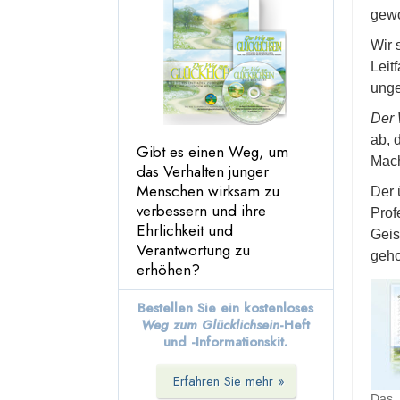
17. Seien Sie kompetent
gewo
18. Respektieren Sie die
Wir 
religiösen Überzeugungen
Leit
anderer
unge
19. Versuchen Sie, anderen
nicht etwas anzutun, was
Der 
Sie nicht selbst erfahren
ab, 
möchten
Gibt es einen Weg, um
Mach
das Verhalten junger
20. Versuchen Sie, andere
Menschen wirksam zu
so zu behandeln, wie Sie
Der 
von ihnen behandelt
verbessern und ihre
Prof
werden möchten
Ehrlichkeit und
Geis
Verantwortung zu
21. Seien Sie aktiv und
geho
erfolgreich
erhöhen?
Nachwort
Bestellen Sie ein kostenloses
Weg zum Glücklichsein
-Heft
und -Informationskit.
Erfahren Sie mehr »
Das