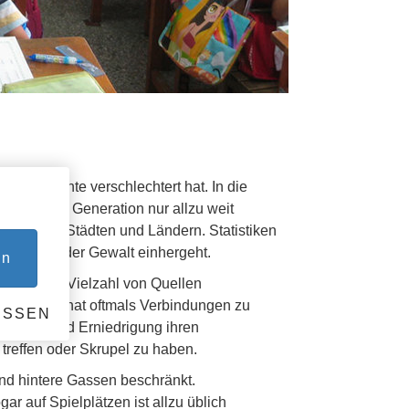
r Jahrzehnte verschlechtert hat. In die
 jüngeren Generation nur allzu weit
n Schulen, Städten und Ländern. Statistiken
eskalierender Gewalt einhergeht.
en
durch eine Vielzahl von Quellen
setzt und hat oftmals Verbindungen zu
ESSEN
e Mittel und Erniedrigung ihren
treffen oder Skrupel zu haben.
 und hintere Gassen beschränkt.
 auf Spielplätzen ist allzu üblich