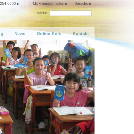
 254-0600
Mit Freunden teilen
Sprache
SUCHE
ng
News
Online-Kurs
Kontakt
 Sie Ihren eigenen
Glücklichsein
n bestellen