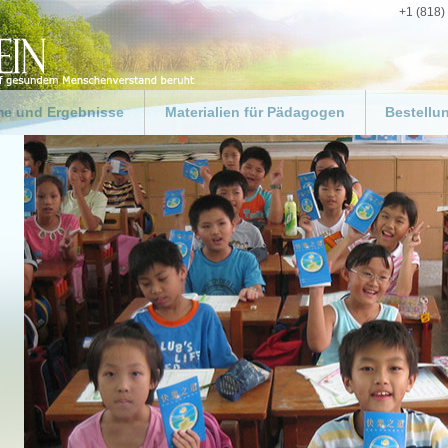
+1 (818)
e und Ergebnisse
Materialien für Pädagogen
Bestellu
ng
Für Pädagogen und Lehrer
Gestalten
Weg zum 
 für die
Ressourcen-Kit für
swelt
Pädagogen
Materialie
 für Fachkräfte im
„Leitfaden für Pädagogen“
Spenden
zug
zum Herunterladen
rogramme
Ergebnisse in Schulen
biete
gsbehörden
egruppen
 ein gutes Beispiel
uf der ganzen Welt