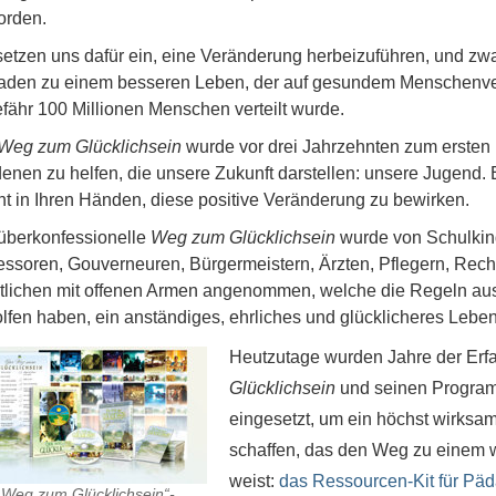
rden.
setzen uns dafür ein, eine Veränderung herbeizuführen, und zw
faden zu einem besseren Leben, der auf gesundem Menschenve
fähr 100 Millionen Menschen verteilt wurde.
Weg zum Glücklichsein
wurde vor drei Jahrzehnten zum ersten M
denen zu helfen, die unsere Zukunft darstellen: unsere Jugend.
t in Ihren Händen, diese positive Veränderung zu bewirken.
überkonfessionelle
Weg zum Glücklichsein
wurde von Schulkind
essoren, Gouverneuren, Bürgermeistern, Ärzten, Pflegern, Rech
tlichen mit offenen Armen angenommen, welche die Regeln a
lfen haben, ein anständiges, ehrliches und glücklicheres Leben
Heutzutage wurden Jahre der Er
Glücklichsein
und seinen Program
eingesetzt, um ein höchst wirksam
schaffen, das den Weg zu einem w
weist:
das Ressourcen-Kit für Pä
„Weg zum Glücklichsein“-