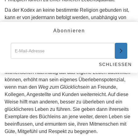
Da der Kodex an keine bestimmte Religion gebunden ist,
kann er von jedermann befolgt werden, unabhängig von
Staatsangehörigkeit, Herkunft oder Konfession. Er stellt die
Abonnieren
einander vereinenden Bindungen zwischen den Menschen
wieder her.
Die eigentliche Macht des Buches kommt dann zur
Geltung, wenn es an andere verteilt und von Hand zu
SCHLIESSEN
Hand weitergereicht wird. Da sich die Taten der
Mitmenschen nachhaltig auf das eigene Leben auswirken
können, erhöht man sein eigenes Überlebenspotenzial,
wenn man den
Weg zum Glücklichsein
an Freunde,
Kollegen, Angestellte und Kunden weiterreicht. Auf diese
Weise hilft man anderen, besser zu überleben und ein
glücklicheres Leben zu führen. Sie geben dann ihrerseits
Exemplare des Büchleins an jene weiter, deren Leben sie
beeinflussen, und ermuntern sie, ihren Mitmenschen mit
Güte, Mitgefühl und Respekt zu begegnen.