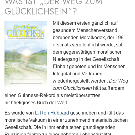
WAS IST „DER WEG ZUM
GLÜCKLICHSEIN“?
Mit diesem ersten gänzlich auf
gesundem Menschenverstand
beruhenden Moralkodex, der 1981
erstmals veröffentlicht wurde, soll
dem gegenwärtigen moralischen
Niedergang in der Gesellschaft
Einhalt geboten und im Menschen
Integrität und Vertrauen
wiederhergestellt werden.
Der Weg
zum Glücklichsein
hält außerdem
einen Guinness-Rekord als meistübersetztes
nichtreligiöses Buch der Welt.
Es wurde von
L. Ron Hubbard
geschrieben und füllt das
moralische Vakuum in einer zunehmend materialistischen
Gesellschaft. Die in ihm enthaltenen grundlegenden
Prinzipien führen zu einer höheren Lebensqualität.