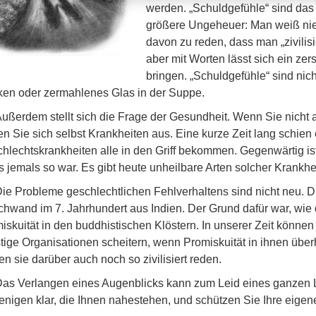
werden. „Schuldgefühle“ sind das
größere Ungeheuer: Man weiß nie,
davon zu reden, dass man „zivilisie
aber mit Worten lässt sich ein zer
bringen. „Schuldgefühle“ sind nic
en oder zermahlenes Glas in der Suppe.
ußerdem stellt sich die Frage der Gesundheit. Wenn Sie nicht a
en Sie sich selbst Krankheiten aus. Eine kurze Zeit lang schien
hlechtskrankheiten alle in den Griff bekommen. Gegenwärtig ist d
s jemals so war. Es gibt heute unheilbare Arten solcher Krankhe
ie Probleme geschlechtlichen Fehlverhaltens sind nicht neu. 
chwand im 7. Jahrhundert aus Indien. Der Grund dafür war, wie 
iskuität in den buddhistischen Klöstern. In unserer Zeit könne
tige Organisationen scheitern, wenn Promiskuität in ihnen über
n sie darüber auch noch so zivilisiert reden.
as Verlangen eines Augenblicks kann zum Leid eines ganzen
enigen klar, die Ihnen nahestehen, und schützen Sie Ihre eige