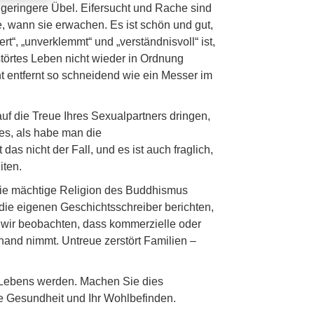
 geringere Übel. Eifersucht und Rache sind
 wann sie erwachen. Es ist schön und gut,
rt“, „unverklemmt“ und „verständnisvoll“ ist,
störtes Leben nicht wieder in Ordnung
ht entfernt so schneidend wie ein Messer im
uf die Treue Ihres Sexualpartners dringen,
 es, als habe man die
as nicht der Fall, und es ist auch fraglich,
iten.
Die mächtige Religion des Buddhismus
die eigenen Geschichtsschreiber berichten,
n wir beobachten, dass kommerzielle oder
hand nimmt. Untreue zerstört Familien –
 Lebens werden. Machen Sie dies
ne Gesundheit und Ihr Wohlbefinden.