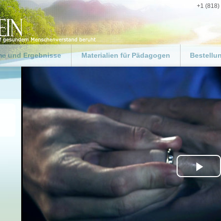
+1 (818)
e und Ergebnisse
Materialien für Pädagogen
Bestellu
ng
Für Pädagogen und Lehrer
Gestalten
Weg zum 
 für die
Ressourcen-Kit für
swelt
Pädagogen
Materialie
 für Fachkräfte im
„Leitfaden für Pädagogen“
Spenden
zug
zum Herunterladen
rogramme
Ergebnisse in Schulen
biete
gsbehörden
Pla
egruppen
Vid
 ein gutes Beispiel
uf der ganzen Welt