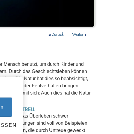
Zurück
Weiter
 der Mensch benutzt, um durch Kinder und
hern. Durch das Geschlechtsleben können
tehen: Die Natur hat dies so beabsichtigt,
issbrauch oder Fehlverhalten bringen
 Strafen mit sich: Auch dies hat die Natur
en
LPARTNER TREU.
ners kann das Überleben schwer
nd die Zeitungen sind voll von Beispielen
ESSEN
eidenschaften, die durch Untreue geweckt