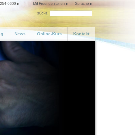
 254-0600
Mit Freunden teilen
Sprache
SUCHE
ng
News
Online-Kurs
Kontakt
 Sie Ihren eigenen
Glücklichsein
n bestellen
y
eo