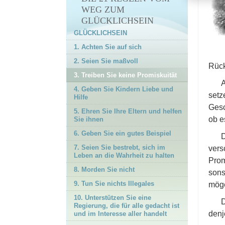
17. Seien Sie kompetent
WEG ZUM
18. Respektieren Sie die
GLÜCKLICHSEIN
religiösen Überzeugungen
GLÜCKLICHSEIN
anderer
1. Achten Sie auf sich
19. Versuchen Sie, anderen
2. Seien Sie maßvoll
nicht etwas anzutun, was
Rück
Sie nicht selbst erfahren
3. Treiben Sie keine Promiskuität
möchten
A
4. Geben Sie Kindern Liebe und
setz
20. Versuchen Sie, andere
Hilfe
so zu behandeln, wie Sie
Gesc
5. Ehren Sie Ihre Eltern und helfen
von ihnen behandelt
ob e
Sie ihnen
werden möchten
6. Geben Sie ein gutes Beispiel
D
21. Seien Sie aktiv und
7. Seien Sie bestrebt, sich im
vers
erfolgreich
Leben an die Wahrheit zu halten
Prom
Nachwort
8. Morden Sie nicht
sons
9. Tun Sie nichts Illegales
möge
10. Unterstützen Sie eine
D
Regierung, die für alle gedacht ist
denj
und im Interesse aller handelt