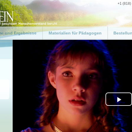
+1 (818)
e und Ergebnisse
Materialien für Pädagogen
Bestellu
ng
Für Pädagogen und Lehrer
Gestalten
Weg zum 
 für die
Ressourcen-Kit für
swelt
Pädagogen
Materialie
 für Fachkräfte im
„Leitfaden für Pädagogen“
Spenden
zug
zum Herunterladen
rogramme
Ergebnisse in Schulen
biete
gsbehörden
Pla
egruppen
Vid
 ein gutes Beispiel
uf der ganzen Welt