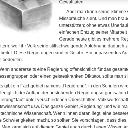
Gewalttaten.
Aber man kann seine Stimme 
Missbräuche sieht. Und man brauc
unterstützen; ohne etwas Unerlaub
einfachen Entzug seiner Mitarbeit
Gerade heute gibt es mehrere Reg
itern, weil ihr Volk seine stillschweigende Ablehnung dadurch z
rbeitet. Diese Regierungen sind in Gefahr: Ein unpassendes A
 bedeuten.
enn andererseits eine Regierung offensichtlich für das gesamte 
ressengruppen oder einen geisteskranken Diktator, sollte man s
s gibt ein Fachgebiet namens „Regierung“. In den Schulen wird 
 lediglich der Aufbau der bestehenden Regierungsorganisation 
ierung“ läuft unter verschiedenen Überschriften: Volkswirtschaft
tswissenschaft usw. Das ganze Gebiet „Regierung“ und wie man r
 technische Wissenschaft. Wenn Ihnen daran liegt, eine besser
e Schwierigkeiten macht, so sollten Sie vorschlagen, dass dies 
. Man kann sich auf diesem Gebiet auch durch Lesen Wissen an