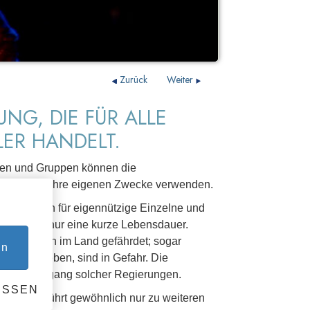
Zurück
Weiter
UNG, DIE FÜR ALLE
LER HANDELT.
en und Gruppen können die
nd sie für ihre eigenen Zwecke verwenden.
rung allein für eigennützige Einzelne und
 wird, hat nur eine kurze Lebensdauer.
 Einzelnen im Land gefährdet; sogar
en
rung anstreben, sind in Gefahr. Die
ür den Untergang solcher Regierungen.
ESSEN
erungen führt gewöhnlich nur zu weiteren