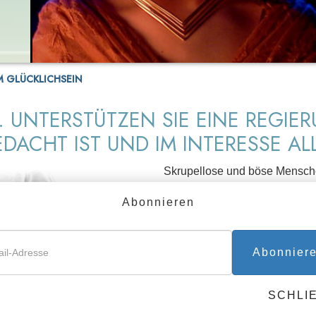
M GLÜCKLICHSEIN
. UNTERSTÜTZEN SIE EINE REGIER
DACHT IST UND IM INTERESSE AL
Skrupellose und böse Mensch
Regierungsmacht an sich reißen u
Abonnieren
Eine Gesellschaft, deren Regie
Gruppen organisiert und betrieben
Dadurch wird das Überleben jedes
Abonnier
diejenigen, die eine solche Regie
Geschichte ist voller Beispiele f
SCHLI
Widerstand gegen solche Regi