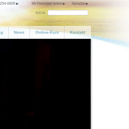
 254-0600
Mit Freunden teilen
Sprache
SUCHE
ng
News
Online-Kurs
Kontakt
 Sie Ihren eigenen
Glücklichsein
n bestellen
y
eo