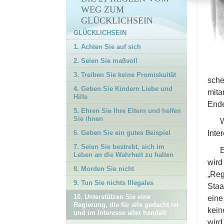
17. Seien Sie kompetent
WEG ZUM
18. Respektieren Sie die
GLÜCKLICHSEIN
religiösen Überzeugungen
GLÜCKLICHSEIN
anderer
1. Achten Sie auf sich
19. Versuchen Sie, anderen
2. Seien Sie maßvoll
nicht etwas anzutun, was
Sie nicht selbst erfahren
3. Treiben Sie keine Promiskuität
sche
möchten
4. Geben Sie Kindern Liebe und
mita
20. Versuchen Sie, andere
Hilfe
Ende
so zu behandeln, wie Sie
5. Ehren Sie Ihre Eltern und helfen
von ihnen behandelt
Sie ihnen
W
werden möchten
6. Geben Sie ein gutes Beispiel
Inte
21. Seien Sie aktiv und
7. Seien Sie bestrebt, sich im
erfolgreich
E
Leben an die Wahrheit zu halten
wird
Nachwort
8. Morden Sie nicht
„Reg
9. Tun Sie nichts Illegales
Staa
10. Unterstützen Sie eine
eine
Regierung, die für alle gedacht ist
kein
und im Interesse aller handelt
wird