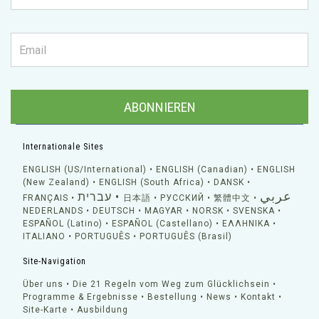
ABONNIEREN
Internationale Sites
ENGLISH (US/International)
ENGLISH (Canadian)
ENGLISH
(New Zealand)
ENGLISH (South Africa)
DANSK
عربي
עברית
FRANÇAIS
日本語
РУССКИЙ
繁體中文
NEDERLANDS
DEUTSCH
MAGYAR
NORSK
SVENSKA
ESPAÑOL (Latino)
ESPAÑOL (Castellano)
ΕΛΛΗΝΙΚA
ITALIANO
PORTUGUÊS
PORTUGUÊS (Brasil)
Site-Navigation
Über uns
Die 21 Regeln vom Weg zum Glücklichsein
Programme & Ergebnisse
Bestellung
News
Kontakt
Site-Karte
Ausbildung