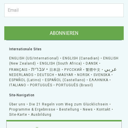
ABONNIEREN
Internationale Sites
ENGLISH (US/International)
ENGLISH (Canadian)
ENGLISH
(New Zealand)
ENGLISH (South Africa)
DANSK
عربي
עברית
FRANÇAIS
日本語
РУССКИЙ
繁體中文
NEDERLANDS
DEUTSCH
MAGYAR
NORSK
SVENSKA
ESPAÑOL (Latino)
ESPAÑOL (Castellano)
ΕΛΛΗΝΙΚA
ITALIANO
PORTUGUÊS
PORTUGUÊS (Brasil)
Site-Navigation
Über uns
Die 21 Regeln vom Weg zum Glücklichsein
Programme & Ergebnisse
Bestellung
News
Kontakt
Site-Karte
Ausbildung