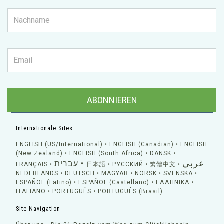
ABONNIEREN
Internationale Sites
ENGLISH (US/International)
ENGLISH (Canadian)
ENGLISH
(New Zealand)
ENGLISH (South Africa)
DANSK
عربي
עברית
FRANÇAIS
日本語
РУССКИЙ
繁體中文
NEDERLANDS
DEUTSCH
MAGYAR
NORSK
SVENSKA
ESPAÑOL (Latino)
ESPAÑOL (Castellano)
ΕΛΛΗΝΙΚA
ITALIANO
PORTUGUÊS
PORTUGUÊS (Brasil)
Site-Navigation