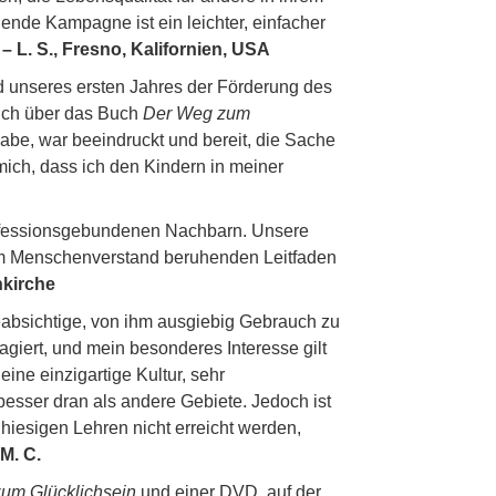
nde Kampagne ist ein leichter, einfacher
“
– L. S., Fresno, Kalifornien, USA
d unseres ersten Jahres der Förderung des
 ich über das Buch
Der Weg zum
abe, war beeindruckt und bereit, die Sache
mich, dass ich den Kindern in meiner
konfessionsgebundenen Nachbarn. Unsere
em Menschenverstand beruhenden Leitfaden
nkirche
eabsichtige, von ihm ausgiebig Gebrauch zu
giert, und mein besonderes Interesse gilt
eine einzigartige Kultur, sehr
 besser dran als andere Gebiete. Jedoch ist
 hiesigen Lehren nicht erreicht werden,
 M. C.
um Glücklichsein
und einer DVD, auf der