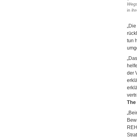
Wegs
in ih
„Die
rück
tun 
umge
„Da
helf
der 
erkl
erkl
vert
The 
„Bei
Bewä
REH
Str