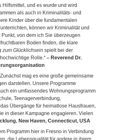
s Hilfsmittel, und es wurde und wird
rammen als auch in Kriminalitäts- und
re Kinder über die fundamentalen
unterrichten, können wir Kriminalität und
 Punkt, von dem ich Sie überzeugen
 fruchtbaren Boden finden, die klare
 zum Glücklichsein
spielt bei der
 hochwichtige Rolle.“
– Reverend Dr.
serungsorganisation
n. Zunächst mag es eine große gemeinsame
gen darstellen. Unsere Programme
gen auch ein umfassendes Wohnungsprogramm
Schule, Teenagerverbindung,
 das Übergänge für heimatlose Hausfrauen,
 sie in dieser Kampagne engagieren. Vielen
wicklung, New Haven, Connecticut, USA
esem Programm hier in Fresno in Verbindung
en, die Lebensqualität für andere in ihrem