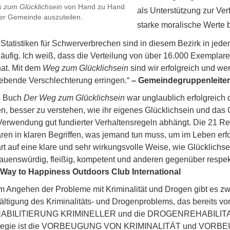
 zum Glücklichsein
von Hand zu Hand
als Unterstützung zur Ve
rer Gemeinde auszuteilen.
starke moralische Werte 
 Statistiken für Schwerverbrechen sind in diesem Bezirk in jede
läufig. Ich weiß, dass die Verteilung von über 16.000 Exempla
hat. Mit dem
Weg zum Glücklichsein
sind wir erfolgreich und we
bende Verschlechterung erringen.“
– Gemeindegruppenleiter,
s Buch
Der Weg zum Glücklichsein
war unglaublich erfolgreich
en, besser zu verstehen, wie ihr eigenes Glücklichsein und das
Verwendung gut fundierter Verhaltensregeln abhängt. Die 21 
ären in klaren Begriffen, was jemand tun muss, um im Leben erfol
ärt auf eine klare und sehr wirkungsvolle Weise, wie Glücklichs
rauenswürdig, fleißig, kompetent und anderen gegenüber respekt
Way to Happiness Outdoors Club International
m Angehen der Probleme mit Kriminalität und Drogen gibt es zwe
ltigung des Kriminalitäts- und Drogenproblems, das bereits vor
ABILITIERUNG KRIMINELLER und die DROGENREHABILITATIO
ategie ist die VORBEUGUNG VON KRIMINALITÄT und V