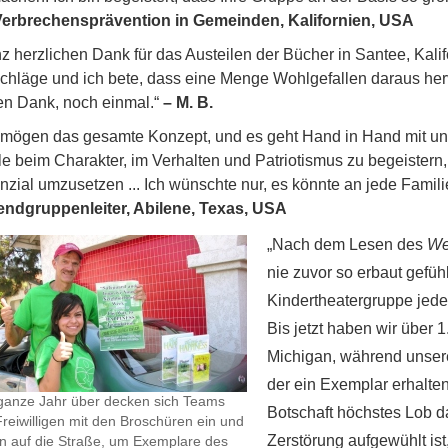
Verbrechensprävention in Gemeinden, Kalifornien, USA
z herzlichen Dank für das Austeilen der Bücher in Santee, Kalif
chläge und ich bete, dass eine Menge Wohlgefallen daraus herv
en Dank, noch einmal.“
– M. B.
 mögen das gesamte Konzept, und es geht Hand in Hand mit uns
le beim Charakter, im Verhalten und Patriotismus zu begeistern, 
nzial umzusetzen ... Ich wünschte nur, es könnte an jede Famili
ndgruppenleiter, Abilene, Texas, USA
„Nach dem Lesen des
We
nie zuvor so erbaut gefüh
Kindertheatergruppe jed
Bis jetzt haben wir über 
Michigan, während unserer
der ein Exemplar erhalten
ganze Jahr über decken sich Teams
Botschaft höchstes Lob da
reiwilligen mit den Broschüren ein und
Zerstörung aufgewühlt ist,
n auf die Straße, um Exemplare des