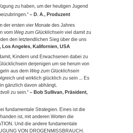
rfügung zu haben, um der heutigen Jugend
beizubringen.“
– D. A., Produzent
m der ersten vier Monate des Jahres
ren vom
Weg zum Glücklichsein
viel damit zu
rden den letztendlichen Sieg über die uns
 Los Angeles, Kalifornien, USA
 damit, Kindern und Erwachsenen dabei zu
 Glücklichsein derjenigen um sie herum von
Regeln aus dem
Weg zum Glücklichsein
greich und wirklich glücklich zu sein ... Es
ein gänzlich davon abhängt,
voll zu sein.“
– Bob Sullivan, Präsident,
i fundamentale Strategien. Eines ist die
handen ist, mit anderen Worten die
N. Und die andere fundamentale
ORBEUGUNG VON DROGENMISSBRAUCH.