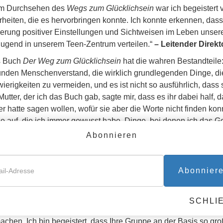
m Durchsehen des
Wegs zum Glücklichsein
war ich begeistert
heiten, die es hervorbringen konnte. Ich konnte erkennen, dass e
erung positiver Einstellungen und Sichtweisen im Leben unsere
Jugend in unserem Teen-Zentrum verteilen.“
– Leitender Direkt
s Buch
Der Weg zum Glücklichsein
hat die wahren Bestandteile:
nden Menschenverstand, die wirklich grundlegenden Dinge, d
ierigkeiten zu vermeiden, und es ist nicht so ausführlich, das
Mutter, der ich das Buch gab, sagte mir, dass es ihr dabei half,
r hatte sagen wollen, wofür sie aber die Worte nicht finden konn
e auf, die ich immer gewusst habe. Dinge, bei denen ich das Ge
ber ein Buch schreiben sollte, damit unsere Kinder sie wissen. D
Abonnieren
die
Weg zum Glücklichsein
-Bücher haben.‘ Alle, denen wir Bü
er, Eltern, Geistliche und die Bürger hier wollten alle zusätzli
sich unseren Bemühungen angeschlossen, das Buch in die Händ
Abonnier
haben bereits Anfragen für über 25.000 Exemplare.“
– A. H., Le
fornien, USA
SCHLI
 bin erfreut, dass sich Ihre Organisation der Herausforderung 
achen. Ich bin begeistert, dass Ihre Gruppe an der Basis so gro