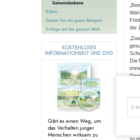
17. Seien Sie kompetent
Gemeindeebene
„Bei
18. Respektieren Sie die
Eltern
Wahr
religiösen Überzeugungen
Förd
Geben Sie ein gutes Beispiel
anderer
die 
Erfolge auf der ganzen Welt
19. Versuchen Sie, anderen
„Da
nicht etwas anzutun, was
Sie nicht selbst erfahren
gesu
KOSTENLOSES
möchten
INFORMATIONSKIT UND DVD
Schw
20. Versuchen Sie, andere
Die 
so zu behandeln, wie Sie
imme
von ihnen behandelt
Ding
werden möchten
darü
21. Seien Sie aktiv und
nun 
erfolgreich
Lehr
Nachwort
sie 
Wir 
Gibt es einen Weg, um
Kali
das Verhalten junger
„Ich
Menschen wirksam zu
zu m