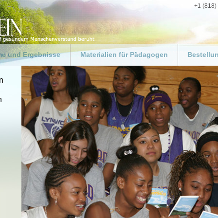
+1 (818)
e und Ergebnisse
Materialien für Pädagogen
Bestellu
ng
Für Pädagogen und Lehrer
Gestalten
Weg zum 
n
 für die
Ressourcen-Kit für
swelt
Pädagogen
Materialie
h
 für Fachkräfte im
„Leitfaden für Pädagogen“
Spenden
zug
zum Herunterladen
rogramme
Ergebnisse in Schulen
biete
gsbehörden
egruppen
 ein gutes Beispiel
uf der ganzen Welt