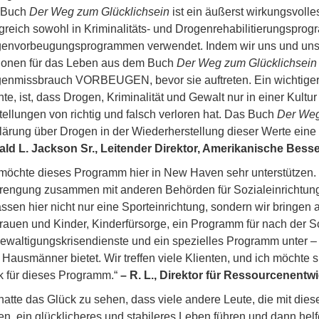
 Buch
Der Weg zum Glücklichsein
ist ein äußerst wirkungsvolle
lgreich sowohl in Kriminalitäts- und Drogenrehabilitierungsprog
envorbeugungsprogrammen verwendet. Indem wir uns und unse
ionen für das Leben aus dem Buch
Der Weg zum Glücklichsein
enmissbrauch VORBEUGEN, bevor sie auftreten. Ein wichtiger
te, ist, dass Drogen, Kriminalität und Gewalt nur in einer Kultur
tellungen von richtig und falsch verloren hat. Das Buch
Der Weg
lärung über Drogen in der Wiederherstellung dieser Werte eine
ld L. Jackson Sr., Leitender Direktor, Amerikanische Bes
 möchte dieses Programm hier in New Haven sehr unterstütze
rengung zusammen mit anderen Behörden für Sozialeinrichtun
ssen hier nicht nur eine Sporteinrichtung, sondern wir brin
Frauen und Kinder, Kinderfürsorge, ein Programm für nach der 
ewaltigungskrisendienste und ein spezielles Programm unter –
 Hausmänner bietet. Wir treffen viele Klienten, und ich möchte
 für dieses Programm.“
– R. L., Direktor für Ressourcenent
 hatte das Glück zu sehen, dass viele andere Leute, die mit di
en, ein glücklicheres und stabileres Leben führen und dann helf