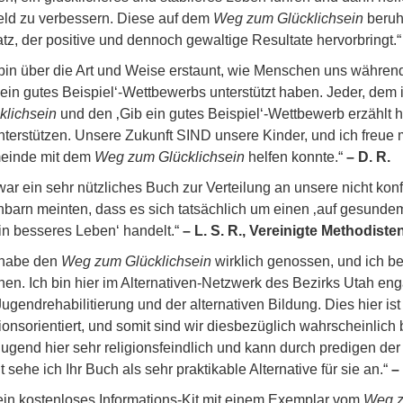
ld zu verbessern. Diese auf dem
Weg zum Glücklichsein
beruhe
tz, der positive und dennoch gewaltige Resultate hervorbringt.
 bin über die Art und Weise erstaunt, wie Menschen uns währen
 ein gutes Beispiel‘-Wettbewerbs unterstützt haben. Jeder, dem
klichsein
und den ‚Gib ein gutes Beispiel‘-Wettbewerb erzählt h
nterstützen. Unsere Zukunft SIND unsere Kinder, und ich freue 
einde mit dem
Weg zum Glücklichsein
helfen konnte.“
– D. R.
war ein sehr nützliches Buch zur Verteilung an unsere nicht 
barn meinten, dass es sich tatsächlich um einen ‚auf gesund
ein besseres Leben‘ handelt.“
– L. S. R., Vereinigte Methodiste
 habe den
Weg zum Glücklichsein
wirklich genossen, und ich b
en. Ich bin hier im Alternativen-Netzwerk des Bezirks Utah enga
Jugendrehabilitierung und der alternativen Bildung. Dies hier ist 
gionsorientiert, und somit sind wir diesbezüglich wahrscheinlich
Jugend hier sehr religionsfeindlich und kann durch predigen der
t sehe ich Ihr Buch als sehr praktikable Alternative für sie an.“
–
ein kostenloses Informations-Kit mit einem Exemplar vom
Weg z