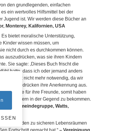
 von den grundlegenden, einfachen
s ein wertvolles Hilfsmittel bei der
r Jugend ist. Wir werden diese Bücher an
or, Monterey, Kalifornien, USA
 Es bietet moralische Unterstützung,
ie Kinder wissen müssen, um
s sie nicht durch es durchkommen können.
 das auszudrücken, was sie ihren Kindern
te. Sie sagte: ‚Dieses Buch frischt die
fühl hatte, dass ich oder jemand anders
as ist jetzt nicht mehr notwendig, da wir
cher geben, drücken ihre Anerkennung aus.
che Exemplare für ihre Freunde, somit haben
e aller Eltern in der Gegend zu bekommen.
en
iter der Gemeindegruppe, Watts,
ESSEN
stellt, Gemeinden zu sicheren Lebensräumen
ßen Fortschritt gemacht hat.“
– Vereinigung