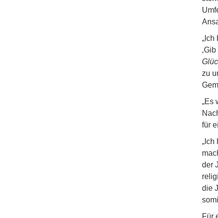
Umfe
Ansa
„Ich
‚Gib
Glüc
zu u
Gem
„Es 
Nach
für 
„Ich
mach
der 
reli
die 
somi
Für 