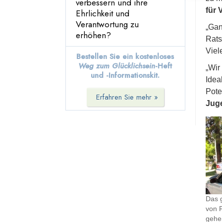
verbessern und ihre
für 
Ehrlichkeit und
Verantwortung zu
„Gan
erhöhen?
Rats
Viel
Bestellen Sie ein kostenloses
Weg zum Glücklichsein
-Heft
„Wir
und -Informationskit.
Idea
Pote
Erfahren Sie mehr »
Juge
Das 
von F
gehe