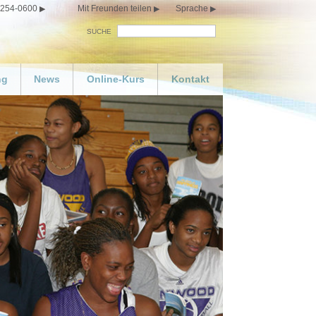
 254-0600
Mit Freunden teilen
Sprache
SUCHE
ng
News
Online-Kurs
Kontakt
 Sie Ihren eigenen
Glücklichsein
n bestellen