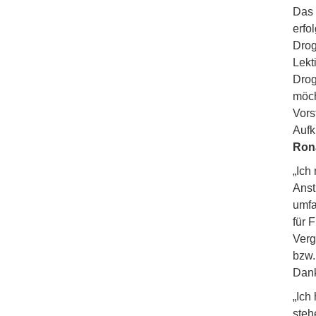
Das
erfo
Drog
Lekt
Drog
möch
Vors
Aufk
Rona
„Ich
Anst
umfa
für 
Verg
bzw.
Dank
„Ich
steh