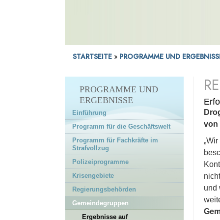
zu halten
8. Morden Sie nicht
9. Tun Sie nichts Illegales
10. Unterstützen Sie eine
STARTSEITE
»
PROGRAMME UND ERGEBNIS
Regierung, die für alle
gedacht ist und im
Interesse aller handelt
RE
PROGRAMME UND
11. Schaden Sie
ERGEBNISSE
Erf
niemandem, der gute
Absichten hat
Drog
Einführung
von 
12. Schützen und
Programm für die Geschäftswelt
verbessern Sie Ihre Umwelt
Programm für Fachkräfte im
„Wir
Strafvollzug
13. Stehlen Sie nicht
besc
Polizeiprogramme
14. Seien Sie
Kont
vertrauenswürdig
Krisengebiete
nich
15. Kommen Sie Ihren
und 
Regierungsbehörden
Verpflichtungen nach
weit
Gemeindegruppen
16. Seien Sie fleißig
Geme
Ergebnisse auf