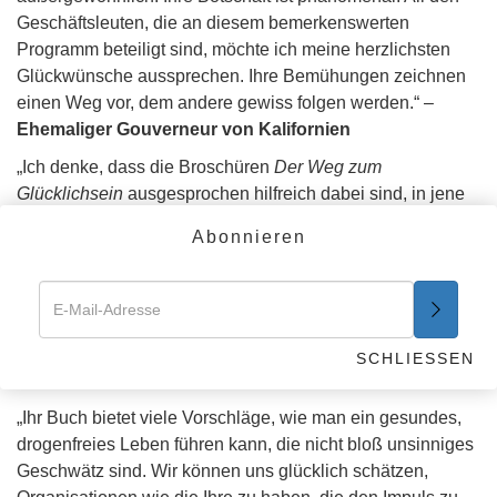
Geschäftsleuten, die an diesem bemerkenswerten
Programm beteiligt sind, möchte ich meine herzlichsten
Glückwünsche aussprechen. Ihre Bemühungen zeichnen
einen Weg vor, dem andere gewiss folgen werden.“ –
Ehemaliger Gouverneur von Kalifornien
„Ich denke, dass die Broschüren
Der Weg zum
Glücklichsein
ausgesprochen hilfreich dabei sind, in jene
Familien Struktur hineinzubringen, wo diese fehlt oder
Abonnieren
unwirksam ist. Da positive Werte eine wichtige Grundlage
für ein stabiles Familienleben sind, kann dieses Buch
helfen, weil es die Betonung auf Vertrauen, Liebe,
Ehrlichkeit und die Goldene Regel legt und darauf, das
Leben zu fördern, anstatt es zu zerstören.“
– P. S.,
SCHLIESSEN
Familiendienst, Kalifornien
„Ihr Buch bietet viele Vorschläge, wie man ein gesundes,
drogenfreies Leben führen kann, die nicht bloß unsinniges
Geschwätz sind. Wir können uns glücklich schätzen,